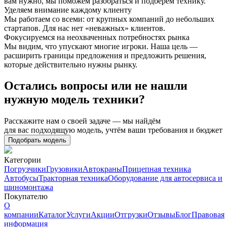
вам нужно, мы поможем разобраться и подберём технику.
Уделяем внимание каждому клиенту
Мы работаем со всеми: от крупных компаний до небольших
стартапов. Для нас нет «неважных» клиентов.
Фокусируемся на неохваченных потребностях рынка
Мы видим, что упускают многие игроки. Наша цель —
расширить границы предложения и предложить решения,
которые действительно нужны рынку.
Остались вопросы или не нашли
нужную модель техники?
Расскажите нам о своей задаче — мы найдём
для вас подходящую модель, учтём ваши требования и бюджет
Подобрать модель
Категории
Погрузчики
Грузовики
Автокраны
Прицепная техника
Автобусы
Тракторная техника
Оборудование для автосервиса и
шиномонтажа
Покупателю
О
компании
Каталог
Услуги
Акции
Отгрузки
Отзывы
Блог
Правовая
информация