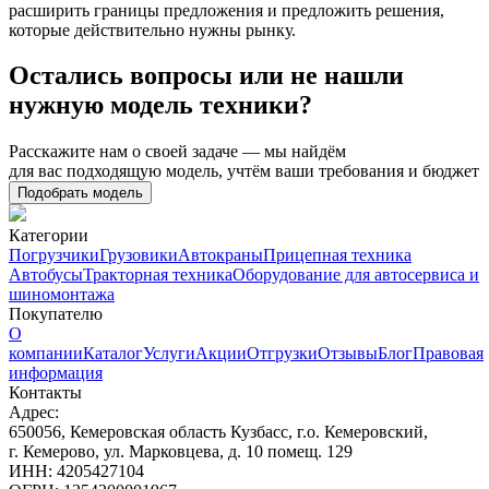
расширить границы предложения и предложить решения,
которые действительно нужны рынку.
Остались вопросы или не нашли
нужную модель техники?
Расскажите нам о своей задаче — мы найдём
для вас подходящую модель, учтём ваши требования и бюджет
Подобрать модель
Категории
Погрузчики
Грузовики
Автокраны
Прицепная техника
Автобусы
Тракторная техника
Оборудование для автосервиса и
шиномонтажа
Покупателю
О
компании
Каталог
Услуги
Акции
Отгрузки
Отзывы
Блог
Правовая
информация
Контакты
Адрес:
650056, Кемеровская область Кузбасс, г.о. Кемеровский,
г. Кемерово, ул. Марковцева, д. 10 помещ. 129
ИНН: 4205427104