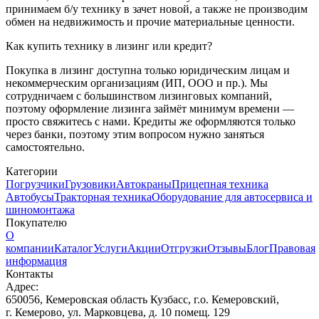
принимаем б/у технику в зачет новой, а также не производим
обмен на недвижимость и прочие материальные ценности.
Как купить технику в лизинг или кредит?
Покупка в лизинг доступна только юридическим лицам и
некоммерческим организациям (ИП, ООО и пр.). Мы
сотрудничаем с большинством лизинговых компаний,
поэтому оформление лизинга займёт минимум времени —
просто свяжитесь с нами. Кредиты же оформляются только
через банки, поэтому этим вопросом нужно заняться
самостоятельно.
Категории
Погрузчики
Грузовики
Автокраны
Прицепная техника
Автобусы
Тракторная техника
Оборудование для автосервиса и
шиномонтажа
Покупателю
О
компании
Каталог
Услуги
Акции
Отгрузки
Отзывы
Блог
Правовая
информация
Контакты
Адрес:
650056, Кемеровская область Кузбасс, г.о. Кемеровский,
г. Кемерово, ул. Марковцева, д. 10 помещ. 129