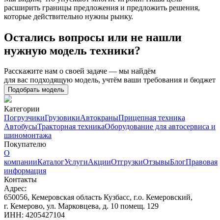
расширить границы предложения и предложить решения,
которые действительно нужны рынку.
Остались вопросы или не нашли
нужную модель техники?
Расскажите нам о своей задаче — мы найдём
для вас подходящую модель, учтём ваши требования и бюджет
Подобрать модель
Категории
Погрузчики
Грузовики
Автокраны
Прицепная техника
Автобусы
Тракторная техника
Оборудование для автосервиса и
шиномонтажа
Покупателю
О
компании
Каталог
Услуги
Акции
Отгрузки
Отзывы
Блог
Правовая
информация
Контакты
Адрес:
650056, Кемеровская область Кузбасс, г.о. Кемеровский,
г. Кемерово, ул. Марковцева, д. 10 помещ. 129
ИНН: 4205427104