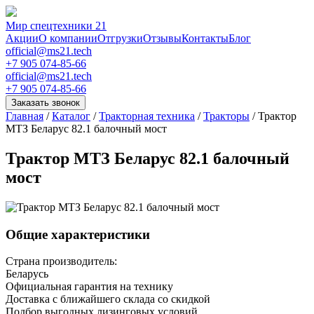
Мир спецтехники 21
Акции
О компании
Отгрузки
Отзывы
Контакты
Блог
official@ms21.tech
+7 905 074-85-66
official@ms21.tech
+7 905 074-85-66
Заказать звонок
Главная
/
Каталог
/
Тракторная техника
/
Тракторы
/
Трактор
МТЗ Беларус 82.1 балочный мост
Трактор МТЗ Беларус 82.1 балочный
мост
Общие характеристики
Страна производитель:
Беларусь
Официальная гарантия на технику
Доставка с ближайшего склада со скидкой
Подбор выгодных лизинговых условий