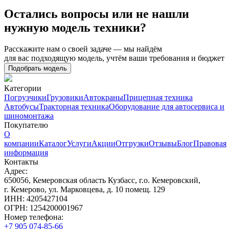
Остались вопросы или не нашли
нужную модель техники?
Расскажите нам о своей задаче — мы найдём
для вас подходящую модель, учтём ваши требования и бюджет
Подобрать модель
Категории
Погрузчики
Грузовики
Автокраны
Прицепная техника
Автобусы
Тракторная техника
Оборудование для автосервиса и
шиномонтажа
Покупателю
О
компании
Каталог
Услуги
Акции
Отгрузки
Отзывы
Блог
Правовая
информация
Контакты
Адрес:
650056, Кемеровская область Кузбасс, г.о. Кемеровский,
г. Кемерово, ул. Марковцева, д. 10 помещ. 129
ИНН: 4205427104
ОГРН: 1254200001967
Номер телефона:
+7 905 074-85-66