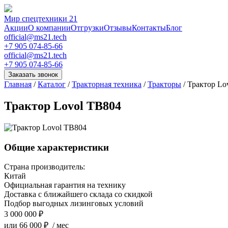
Мир спецтехники 21
Акции
О компании
Отгрузки
Отзывы
Контакты
Блог
official@ms21.tech
+7 905 074-85-66
official@ms21.tech
+7 905 074-85-66
Заказать звонок
Главная
/
Каталог
/
Тракторная техника
/
Тракторы
/
Трактор Lo
Трактор Lovol TB804
Общие характеристики
Страна производитель:
Китай
Официальная гарантия на технику
Доставка с ближайшего склада со скидкой
Подбор выгодных лизинговых условий
3 000 000 ₽
или 66 000 ₽ / мес