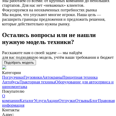
Мы работаем со всеми: от крупных компаний до небольших
стартапов. Для нас нет «неважных» клиентов.
Фокусируемся на неохваченных потребностях рынка
Мы видим, что упускают многие игроки. Наша цель —
расширить границы предложения и предложить решения,
которые действительно нужны рынку.
Остались вопросы или не нашли
нужную модель техники?
Расскажите нам о своей задаче — мы найдём
для вас подходящую модель, учтём ваши требования и бюджет
Подобрать модель
Категории
Погрузчики
Грузовики
Автокраны
Прицепная техника
Автобусы
Тракторная техника
Оборудование для автосервиса и
шиномонтажа
Покупателю
О
компании
Каталог
Услуги
Акции
Отгрузки
Отзывы
Блог
Правовая
информация
Контакты
Адрес: