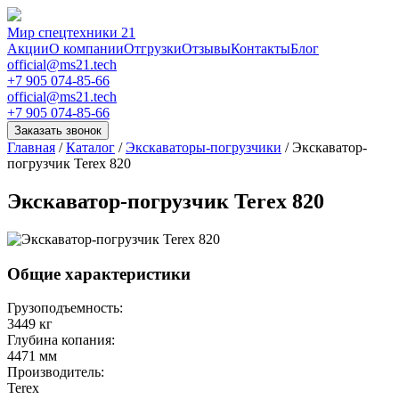
Мир спецтехники 21
Акции
О компании
Отгрузки
Отзывы
Контакты
Блог
official@ms21.tech
+7 905 074-85-66
official@ms21.tech
+7 905 074-85-66
Заказать звонок
Главная
/
Каталог
/
Экскаваторы-погрузчики
/
Экскаватор-
погрузчик Terex 820
Экскаватор-погрузчик Terex 820
Общие характеристики
Грузоподъемность:
3449 кг
Глубина копания:
4471 мм
Производитель:
Terex