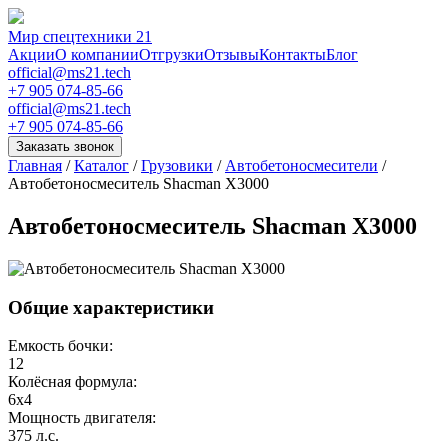
Мир спецтехники 21
Акции
О компании
Отгрузки
Отзывы
Контакты
Блог
official@ms21.tech
+7 905 074-85-66
official@ms21.tech
+7 905 074-85-66
Заказать звонок
Главная
/
Каталог
/
Грузовики
/
Автобетоносмесители
/
Автобетоносмеситель Shacman X3000
Автобетоносмеситель Shacman X3000
Общие характеристики
Емкость бочки:
12
Колёсная формула:
6x4
Мощность двигателя:
375 л.с.