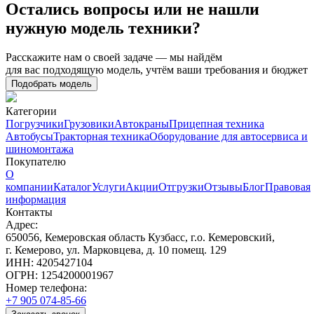
Остались вопросы или не нашли
нужную модель техники?
Расскажите нам о своей задаче — мы найдём
для вас подходящую модель, учтём ваши требования и бюджет
Подобрать модель
Категории
Погрузчики
Грузовики
Автокраны
Прицепная техника
Автобусы
Тракторная техника
Оборудование для автосервиса и
шиномонтажа
Покупателю
О
компании
Каталог
Услуги
Акции
Отгрузки
Отзывы
Блог
Правовая
информация
Контакты
Адрес:
650056, Кемеровская область Кузбасс, г.о. Кемеровский,
г. Кемерово, ул. Марковцева, д. 10 помещ. 129
ИНН: 4205427104
ОГРН: 1254200001967
Номер телефона:
+7 905 074-85-66