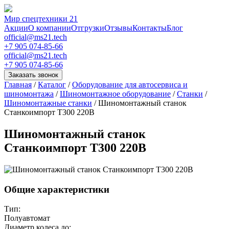
Мир спецтехники 21
Акции
О компании
Отгрузки
Отзывы
Контакты
Блог
official@ms21.tech
+7 905 074-85-66
official@ms21.tech
+7 905 074-85-66
Заказать звонок
Главная
/
Каталог
/
Оборудование для автосервиса и
шиномонтажа
/
Шиномонтажное оборудование
/
Станки
/
Шиномонтажные станки
/
Шиномонтажный станок
Станкоимпорт T300 220В
Шиномонтажный станок
Станкоимпорт T300 220В
Общие характеристики
Тип:
Полуавтомат
Диаметр колеса до: