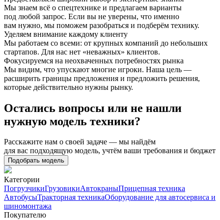
Мы знаем всё о спецтехнике и предлагаем варианты
под любой запрос. Если вы не уверены, что именно
вам нужно, мы поможем разобраться и подберём технику.
Уделяем внимание каждому клиенту
Мы работаем со всеми: от крупных компаний до небольших
стартапов. Для нас нет «неважных» клиентов.
Фокусируемся на неохваченных потребностях рынка
Мы видим, что упускают многие игроки. Наша цель —
расширить границы предложения и предложить решения,
которые действительно нужны рынку.
Остались вопросы или не нашли
нужную модель техники?
Расскажите нам о своей задаче — мы найдём
для вас подходящую модель, учтём ваши требования и бюджет
Подобрать модель
Категории
Погрузчики
Грузовики
Автокраны
Прицепная техника
Автобусы
Тракторная техника
Оборудование для автосервиса и
шиномонтажа
Покупателю