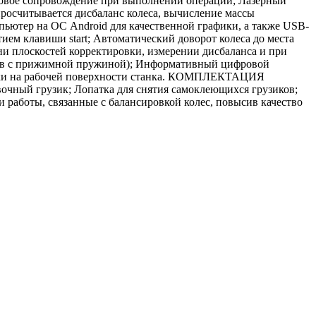
осовое сопровождение при выполнении операций; Лазерный
просчитывается дисбаланс колеса, вычисление массы
ьютер на ОС Android для качественной графики, а также USB-
ием клавиши start; Автоматический доворот колеса до места
ии плоскостей корректировки, измерении дисбаланса и при
грузов с прижимной пружиной); Информативный цифровой
тсеки на рабочей поверхности станка. КОМПЛЕКТАЦИЯ
вочный грузик; Лопатка для снятия самоклеющихся грузиков;
аботы, связанные с балансировкой колес, повысив качество