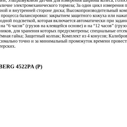
плей; Ультразвуковой датчик для измерения ширины колеса; Гол
Наличие электромеханического тормоза; За один цикл измерения 
ной и внутренней стороне диска; Высокопроизводительный комп
 процесса балансировки: закрытием защитного кожуха или нажат
одной подсветкой, которая включается автоматически при задан
 на “6 часов” (грузов на клеящейся основе) и на “12 часов” (
ходников, для хранения которых предусмотрены; специальные о
ёмная гайка; Защитный колпак; Комплект из 4 конусов; Калибро
ально точно и за минимальный промежуток времени провести р
терских.
BERG 4522PA (P)