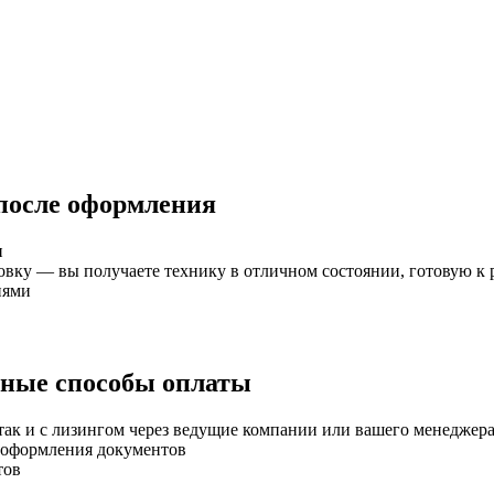
 после оформления
и
ку — вы получаете технику в отличном состоянии, готовую к 
иями
бные способы оплаты
 так и с лизингом через ведущие компании или вашего менеджер
о оформления документов
тов