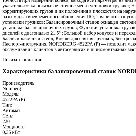
точность при измерении колеса, выводя все параметры на дис
указатель-точка показывает точное место установки грузика; 
корректирующих грузов и их положения в плоскостях на наруж
разъем для своевременного обновления ПО; 2 варианта запуска
установки грузиков; Балансировочный станок оснащен светоди
установке балансировочных грузов; Функция установка грузов
дисплей с диагональю 21,5’’; Большой набор конусов и пере
Балансировочный стенд; Клещи для снятия грузиков; Быстросъ
Паспорт-инструкция. NORDBERG 4522PA (P) — позволит максим
обслуживания клиентов в автосервисах и шиномонтажных мас
Показать описание
Характеристики балансировочный станок NORD
Производитель:
Nordberg
Модель:
4522PA (P)
Тип:
Автомат
Сеть:
220
Мощность:
0,35 кВт