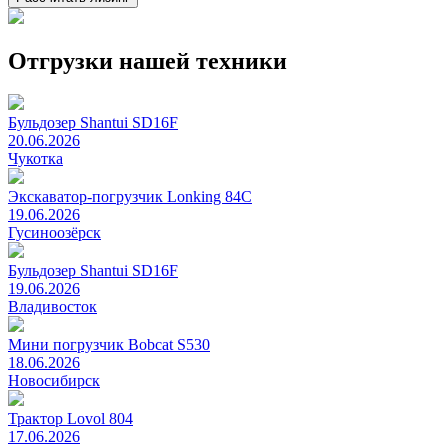
Отгрузки нашей техники
Бульдозер Shantui SD16F
20.06.2026
Чукотка
Экскаватор-погрузчик Lonking 84C
19.06.2026
Гусиноозёрск
Бульдозер Shantui SD16F
19.06.2026
Владивосток
Мини погрузчик Bobcat S530
18.06.2026
Новосибирск
Трактор Lovol 804
17.06.2026