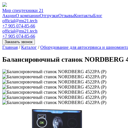
Мир спецтехники 21
Акции
О компании
Отгрузки
Отзывы
Контакты
Блог
official@ms21.tech
+7 905 074-85-66
official@ms21.tech
+7 905 074-85-66
Заказать звонок
Главная
/
Каталог
/
Оборудование для автосервиса и шиномонт
Балансировочный станок NORDBERG 4