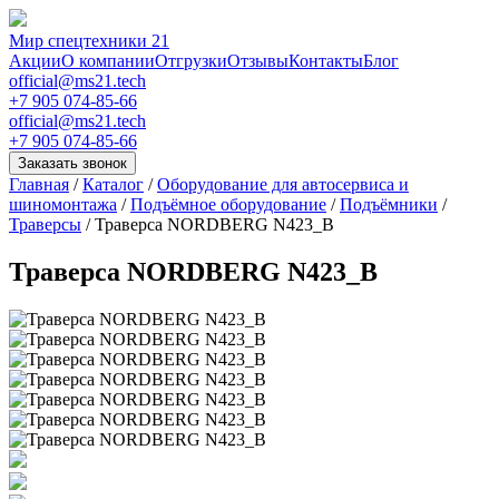
Мир спецтехники 21
Акции
О компании
Отгрузки
Отзывы
Контакты
Блог
official@ms21.tech
+7 905 074-85-66
official@ms21.tech
+7 905 074-85-66
Заказать звонок
Главная
/
Каталог
/
Оборудование для автосервиса и
шиномонтажа
/
Подъёмное оборудование
/
Подъёмники
/
Траверсы
/
Траверса NORDBERG N423_B
Траверса NORDBERG N423_B