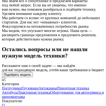
Мы знаем всё о спецтехнике и предлагаем варианты
под любой запрос. Если вы не уверены, что именно
вам нужно, мы поможем разобраться и подберём технику.
Уделяем внимание каждому клиенту
Мы работаем со всеми: от крупных компаний до небольших
стартапов. Для нас нет «неважных» клиентов.
Фокусируемся на неохваченных потребностях рынка
Мы видим, что упускают многие игроки. Наша цель —
расширить границы предложения и предложить решения,
которые действительно нужны рынку.
Остались вопросы или не нашли
нужную модель техники?
Расскажите нам о своей задаче — мы найдём
для вас подходящую модель, учтём ваши требования и бюджет
Подобрать модель
Категории
Погрузчики
Грузовики
Автокраны
Прицепная техника
Автобусы
Тракторная техника
Оборудование для автосервиса и
шиномонтажа
Покупателю
О