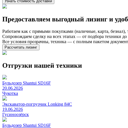
Узнать стоимость доставки
Предоставляем выгодный лизинг и
удо
Работаем как с прямыми покупками (наличные, карта, безнал),
Сопровождаем сделку на всех этапах — от подбора техники д
Все условия прозрачны, техника — с полным пакетом докумен
Рассчитать лизинг
Отгрузки нашей техники
Бульдозер Shantui SD16F
20.06.2026
Чукотка
Экскаватор-погрузчик Lonking 84C
19.06.2026
Гусиноозёрск
Бульдозер Shantui SD16F