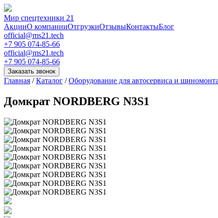
Мир спецтехники 21
Акции
О компании
Отгрузки
Отзывы
Контакты
Блог
official@ms21.tech
+7 905 074-85-66
official@ms21.tech
+7 905 074-85-66
Заказать звонок
Главная
/
Каталог
/
Оборудование для автосервиса и шиномонт
Домкрат NORDBERG N3S1