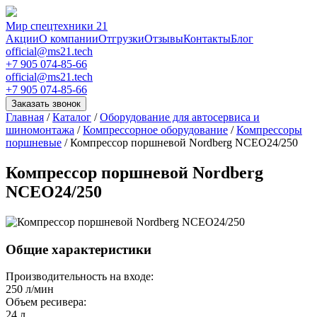
Мир спецтехники 21
Акции
О компании
Отгрузки
Отзывы
Контакты
Блог
official@ms21.tech
+7 905 074-85-66
official@ms21.tech
+7 905 074-85-66
Заказать звонок
Главная
/
Каталог
/
Оборудование для автосервиса и
шиномонтажа
/
Компрессорное оборудование
/
Компрессоры
поршневые
/
Компрессор поршневой Nordberg NCEO24/250
Компрессор поршневой Nordberg
NCEO24/250
Общие характеристики
Производительность на входе:
250 л/мин
Объем ресивера:
24 л