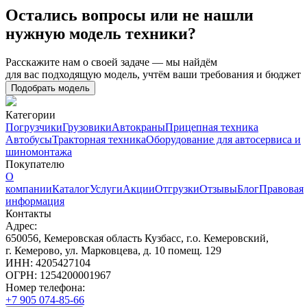
Остались вопросы или не нашли
нужную модель техники?
Расскажите нам о своей задаче — мы найдём
для вас подходящую модель, учтём ваши требования и бюджет
Подобрать модель
Категории
Погрузчики
Грузовики
Автокраны
Прицепная техника
Автобусы
Тракторная техника
Оборудование для автосервиса и
шиномонтажа
Покупателю
О
компании
Каталог
Услуги
Акции
Отгрузки
Отзывы
Блог
Правовая
информация
Контакты
Адрес:
650056, Кемеровская область Кузбасс, г.о. Кемеровский,
г. Кемерово, ул. Марковцева, д. 10 помещ. 129
ИНН: 4205427104
ОГРН: 1254200001967
Номер телефона:
+7 905 074-85-66